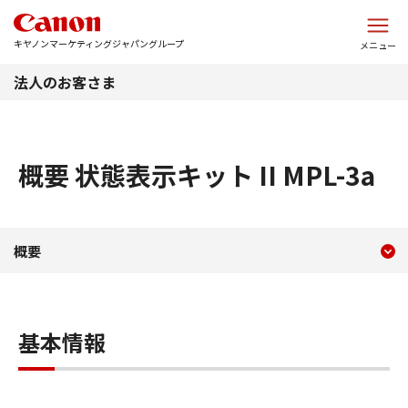
このページの本文へ
キヤノンマーケティングジャパングループ
メニュー
法人のお客さま
概要 状態表示キット II MPL-3a
現在のコンテンツ
概要 状態表示キット II MPL-
概要
コンテンツメニュー
基本情報