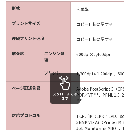
形式
内蔵型
プリントサイズ
コピー仕様に準ずる
連続プリント速度
コピー仕様に準ずる
解像度
エンジン処
600dpi×2,400dpi
理
プリント
1,200dpi×1,200dpi、600dp
ページ記述言語
Adobe PostScript 3（CPSI
スクロールでき
※1
PDF／VT
、PPML 1.5, 2.
ます
※1
）
対応プロトコル
TCP／IP（LPR／LPD、soc
SNMP V1-V3（Printer MIB、
Job Monitoring MIB）、IPP