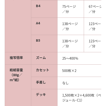
B4
75ページ
67ページ
／分
／分
A4
138ページ
123ページ
／分
／分
B5
138ページ
123ページ
／分
／分
複写倍率
ズーム
25～400％
給紙容量
カセット
500枚×2
（80g／
m²紙）
手差し
なし
デッキ
1,500枚×2＋4,600枚（
ジュール･C1）