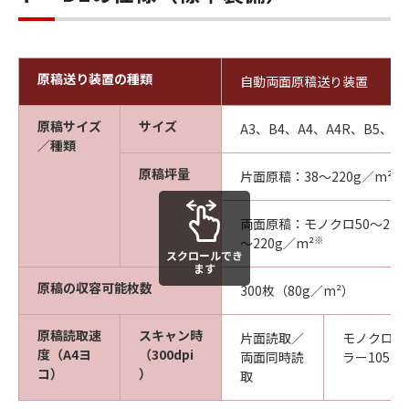
原稿送り装置の種類
自動両面原稿送り装置
原稿サイズ
サイズ
A3、B4、A4、A4R、B5、B
／種類
原稿坪量
片面原稿：38～220g／m²
両面原稿：モノクロ50～220
※
～220g／m²
スクロールでき
ます
原稿の収容可能枚数
300枚（80g／m²）
原稿読取速
スキャン時
片面読取／
モノクロ1
度（A4ヨ
（300dpi
両面同時読
ラー105
コ）
）
取