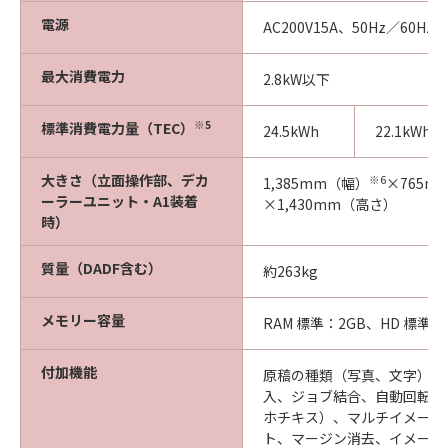
電源
AC200V15A、50Hz／60Hz
最大消費電力
2.8kW以下
※5
標準消費電力量（TEC）
24.5kWh
22.1kWh
大きさ（立面操作部、デカ
※6
1,385mm（幅）
×765m
ーラーユニット・A1装着
×1,430mm（高さ）
時）
質量（DADF含む）
約263kg
メモリー容量
RAM 標準：2GB、HD 標準：1
付加機能
原稿の種類（写真、文字）、
入、ジョブ結合、自動回転、
ホチキス）、マルチイメージ
ト、マージン消去、イメージ