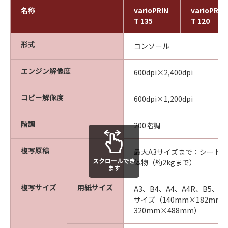
名称
varioPRIN
varioPRIN
T 135
T 120
形式
コンソール
エンジン解像度
600dpi×2,400dpi
コピー解像度
600dpi×1,200dpi
階調
200階調
複写原稿
最大A3サイズまで：シート
スクロールでき
体物（約2kgまで）
ます
複写サイズ
用紙サイズ
A3、B4、A4、A4R、B5、B
サイズ（140mm×182mm
320mm×488mm）