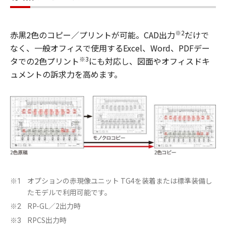
※2
赤黒2色のコピー／プリントが可能。CAD出力
だけで
なく、一般オフィスで使用するExcel、Word、PDFデー
※3
タでの2色プリント
にも対応し、図面やオフィスドキ
ュメントの訴求力を高めます。
オプションの赤現像ユニット TG4を装着または標準装備し
※1
たモデルで利用可能です。
RP-GL／2出力時
※2
RPCS出力時
※3