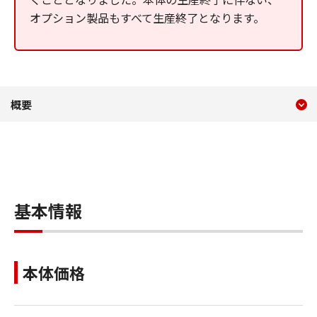
オプション製品もすべて生産終了となります。
現在のコンテンツ
概要 iR W1040／W1040N／
概要
コンテンツメニュー
基本情報
本体価格