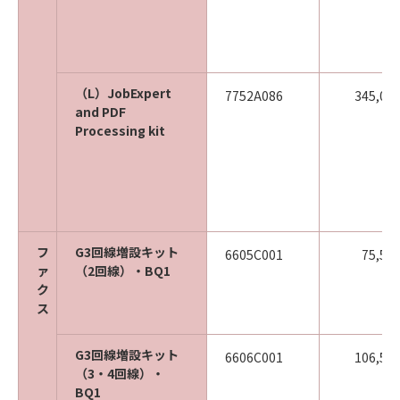
（L）JobExpert
7752A086
345,00
and PDF
Processing kit
フ
G3回線増設キット
6605C001
75,50
ァ
（2回線）・BQ1
ク
ス
G3回線増設キット
6606C001
106,50
（3・4回線）・
BQ1