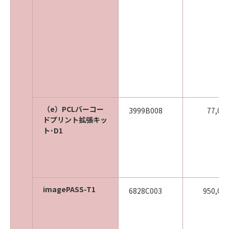
（e）PCLバーコー
3999B008
77,00
ドプリント拡張キッ
ト･D1
imagePASS-T1
6828C003
950,00