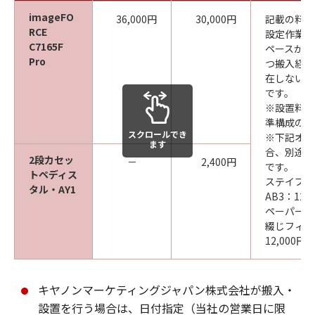
imageFO
36,000円
30,000円
記載の料金
RCE
設定作業に
C7165F
ペースが確
Pro
つ搬入経路
在しない場
です。
※設置料金
準構成の場
スクロールでき
※下記オプ
ます
合、別途搬
2段カセッ
－
2,400円
です。
トペディス
ステイプル
タル・AY1
AB3：12,
ペーパーフ
綴じフィニ
12,000円
キヤノンマーケティングジャパン株式会社が搬入・
設置を行う場合は、日付指定（当社の営業日に限