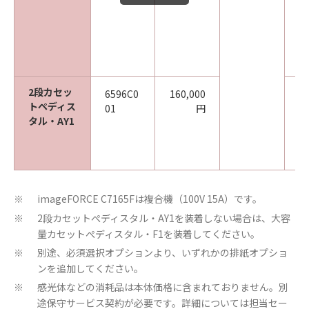
ル
Y
置
シ
同
2段カセッ
6596C0
160,000
6
トペディス
01
円
1
タル・AY1
m
カ
ル
imageFORCE C7165Fは複合機（100V 15A）です。
※
2段カセットぺディスタル・AY1を装着しない場合は、大容
※
量カセットぺディスタル・F1を装着してください。
別途、必須選択オプションより、いずれかの排紙オプショ
※
ンを追加してください。
感光体などの消耗品は本体価格に含まれておりません。別
※
途保守サービス契約が必要です。詳細については担当セー