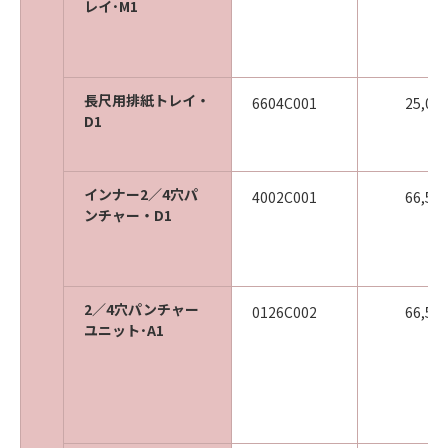
レイ･M1
長尺用排紙トレイ・
6604C001
25,00
D1
インナー2／4穴パ
4002C001
66,50
ンチャー・D1
2／4穴パンチャー
0126C002
66,50
ユニット･A1