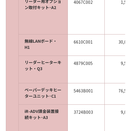
リーダー用オプショ
4067C002
1,50
ン取付キット･A2
無線LANボード・
6610C001
30,00
H1
リーダーヒーターキ
4879C005
9,50
ット・Q3
ペーパーデッキヒー
5463B001
76,50
ターユニット･C1
iR-ADV課金装置接
3724B003
9,00
続キット･A3