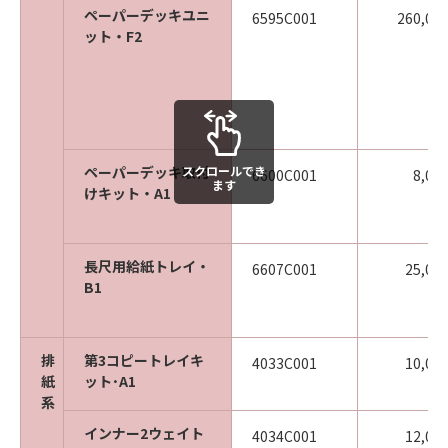
ペーパーデッキユニ
6595C001
260,00
ット・F2
スクロールでき
ペーパーデッキ取付
6600C001
8,00
ます
けキット・A1
長尺用給紙トレイ・
6607C001
25,00
B1
排
第3コピートレイキ
4033C001
10,00
紙
ット･A1
系
インナー2ウェイト
4034C001
12,00