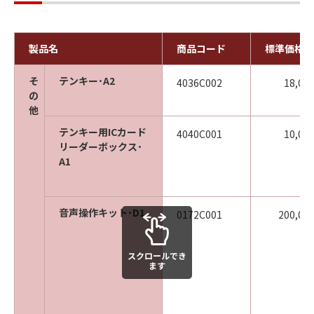
製品名
商品コード
標準価格
そ
テンキー･A2
4036C002
18,00
の
他
テンキー用ICカード
4040C001
10,00
リーダーボックス･
A1
音声操作キット･D1
0172C001
200,00
スクロールでき
ます