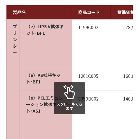
製品名
商品コード
標準価格
プ
（e）LIPS V拡張キ
1199C002
78,50
リ
ット･BF1
ン
タ
ー
（e）PS拡張キッ
1201C005
160,00
ト･BF1
（e）PCLエミュレ
8359B002
140,00
スクロールでき
ーション拡張キッ
ます
ト･AS1