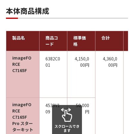
本体商品構成
製品名
商品コ
標準価
合計
備
ード
格
imageFO
6382C0
4,150,0
4,360,0
カ
RCE
01
00円
00円
ク
C7165F
機
L
機
※
ボ
ク
imageFO
4539V1
50,000
紙
RCE
09
円
備
C7165F
ッ
Pro スター
スクロールでき
業
ターキット
ます