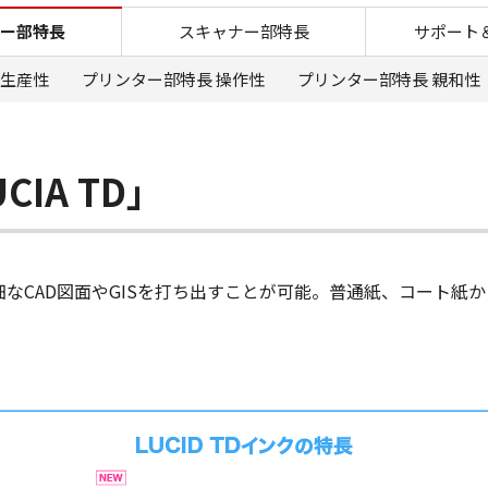
TZ-32000 プリンター
ー部特長
スキャナー部特長
サポート
 生産性
プリンター部特長 操作性
プリンター部特長 親和性
IA TD」
高精細なCAD図面やGISを打ち出すことが可能。普通紙、コート