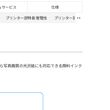
部特長（高画質）｜大判プリンター
＆サービス
仕様
プリンター部特長 管理性
プリンター部特長 ソフトウエア
紙から写真画質の光沢紙にも対応できる顔料インク