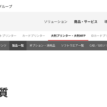
このページの本文へ
グループ
ソリューション
商品・サービス
ートプリンター
カードプリンター
大判プリンター・大判MFP
IDカードプ
テンツ
製品一覧
オプション・消耗品
ソフトウエア一覧
CAD／GIS
画質