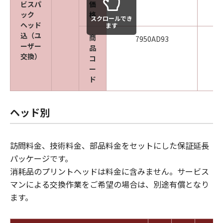
ビスパ
価
ック
格
スクロールでき
ヘッド
ます
込（ユ
商
7950AD93
ーザー
品
交換）
コ
ー
ド
ヘッド別
訪問料金、技術料金、部品料金をセットにした保証延長
パッケージです。
消耗品のプリントヘッドは料金に含みません。サービス
マンによる交換作業をご希望の場合は、別途有償となり
ます。