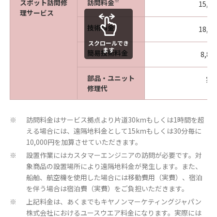
※
スポット訪問修
訪問料金
15,0
理サービス
技術料金
18,8
スクロールでき
ます
簡易技術料金
8,80
部品・ユニット
実
修理代
訪問料金はサービス拠点より片道30kmもしくは1時間を超
※
える場合には、遠隔地料金として15kmもしくは30分毎に
10,000円を加算させていただきます。
設置作業にはカスタマーエンジニアの訪問が必要です。対
※
象商品の設置場所により遠隔地料金が発生します。また、
船舶、航空機を使用した場合には移動費用（実費）、宿泊
を伴う場合は宿泊費（実費）をご負担いただきます。
上記料金は、あくまでもキヤノンマーケティングジャパン
※
株式会社におけるユースウエア料金になります。実際には