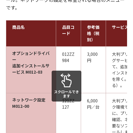
です。
商品名
品目コ
参考価
サービス内
ード
格（税
別）
オプションドライバ
012ZZ
3,000
大判プリン
ー
984
円
グサービス
追加インストールサ
て、追加で
ービス M012-03
インストー
を除く。同
る）。
スクロールでき
ます
ネットワーク設定
121ZZ
6,000
大判プリン
M012-00
127
円／台
ク環境でご
に、プリン
確認、ネッ
要なソフト
ールします