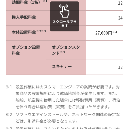
※1
訪問料金（1名）
12,0
搬入手配料金
34,4
スクロールでき
ます
※2
※3
本体設置料金
※4
27,600円
オプション設置
オプションスタ
―
※3
料金
ンド
スキャナー
12,0
設置作業にはカスタマーエンジニアの訪問が必要です。対
※1
象商品の設置場所により遠隔地料金が発生します。また、
船舶、航空機を使用した場合には移動費用（実費）、宿泊
を伴う場合は宿泊費（実費）をご負担いただきます。
ソフトウエアインストールや、ネットワーク関連の設定な
※2
どは、別途料金が必要となります。
設置作業には、スタンドなどへの本体乗せ作業は含みませ