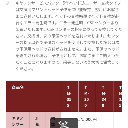
キヤノンサービスパック、5年ヘッド込ユーザー交換タイプ
※
は交換用プリントヘッド予備をCSP登録完了翌月にお客さ
まに送付いたします。ヘッドの交換時期はヘッド交換が必
要なエラー発生時です。エラー発生時にCSPセンターより
架電いたします。CSPセンターの指示に従って交換してくだ
さい。交換後、次の予備ヘッドを送付いたします。センタ
ーの指示以外で予備のヘッドを使用して交換した場合は次
の予備用ヘッドの送付がされません。また、予備のヘッド
を紛失された場合、予備用として、お客さまにご購入いた
だくことになりますので、紛失しないよう大切に保管して
ください。
商品名
T
T
T
T
M-
M-
M-
M-
35
35
34
25
5
0
0
5
キヤノ
5
標
175,000円
ンサー
年
準