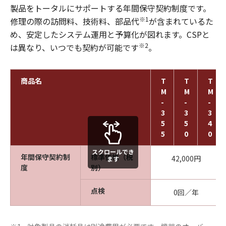
製品をトータルにサポートする年間保守契約制度です。
※1
修理の際の訪問料、技術料、部品代
が含まれているた
め、安定したシステム運用と予算化が図れます。CSPと
※2
は異なり、いつでも契約が可能です
。
商品名
T
T
T
M
M
M
-
-
-
3
3
3
5
5
4
5
0
0
スクロールでき
年間保守契約制
標準価格（税
42,000円
ます
度
別）
点検
0回／年