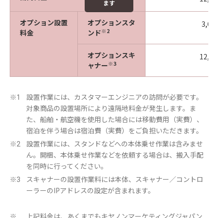
ます
オプション設置
オプションスタ
3,60
※2
料金
ンド
オプションスキ
12,0
※3
ャナー
設置作業には、カスタマーエンジニアの訪問が必要です。
※1
対象商品の設置場所により遠隔地料金が発生します。ま
た、船舶・航空機を使用した場合には移動費用（実費）、
宿泊を伴う場合は宿泊費（実費）をご負担いただきます。
設置作業には、スタンドなどへの本体乗せ作業は含みませ
※2
ん。開梱、本体乗せ作業などを依頼する場合は、搬入手配
を同時に行ってください。
スキャナーの設置作業料には本体、スキャナー／コントロ
※3
ーラーのIPアドレスの設定が含まれます。
上記料金は、あくまでもキヤノンマーケティングジャパン
※