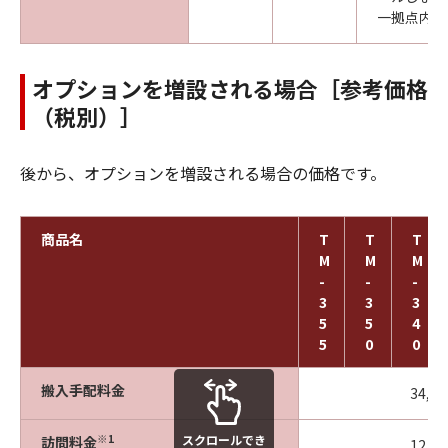
一拠点内に
オプションを増設される場合［参考価格
（税別）］
後から、オプションを増設される場合の価格です。
商品名
T
T
T
M
M
M
-
-
-
3
3
3
5
5
4
5
0
0
搬入手配料金
34,4
スクロールでき
※1
訪問料金
12,0