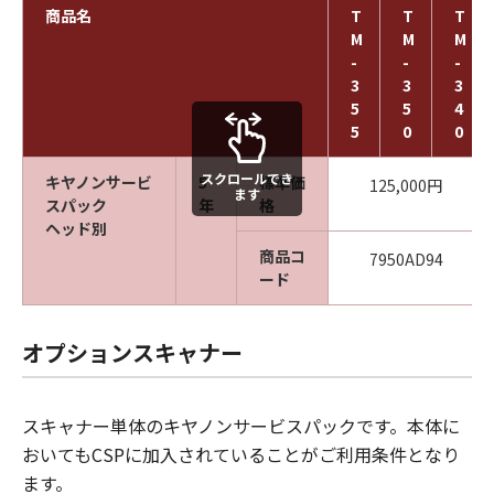
商品名
T
T
T
M
M
M
-
-
-
3
3
3
5
5
4
5
0
0
スクロールでき
キヤノンサービ
5
標準価
125,000円
ます
スパック
年
格
ヘッド別
商品コ
7950AD94
ード
オプションスキャナー
スキャナー単体のキヤノンサービスパックです。本体に
おいてもCSPに加入されていることがご利用条件となり
ます。