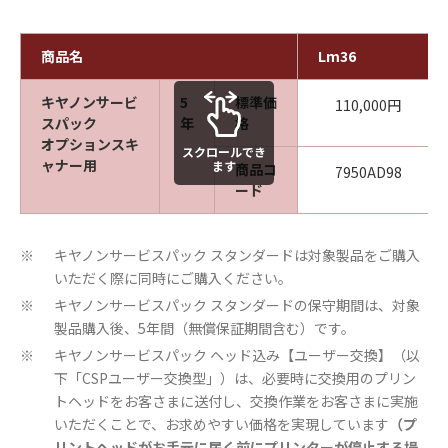
商品名
Lm36
キヤノンサービ
5
標準価
110,000円
スパック
年
格
オプションスキ
スクロールでき
ャナー用
ます
商品コ
7950AD98
ード
キヤノンサービスパック スタンダードは対象製品をご購入
※
いただく際に同時にご購入ください。
キヤノンサービスパック スタンダードの保守期間は、対象
※
製品購入後、5年間（無償保証期間含む）です。
キヤノンサービスパック ヘッド込み【ユーザー交換】（以
※
下「CSPユーザー交換型」）は、必要時に交換用のプリン
トヘッドをお客さまに送付し、交換作業をお客さまに実施
いただくことで、お求めやすい価格を実現しています
（プ
リントヘッドがお手元に届く前にプリンターが停止する場