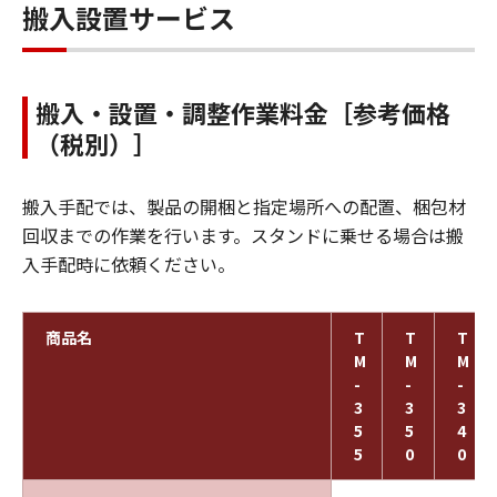
搬入設置サービス
搬入・設置・調整作業料金［参考価格
（税別）］
搬入手配では、製品の開梱と指定場所への配置、梱包材
回収までの作業を行います。スタンドに乗せる場合は搬
入手配時に依頼ください。
商品名
T
T
T
M
M
M
-
-
-
3
3
3
5
5
4
5
0
0