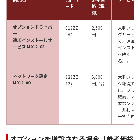
ード
格（税
別）
オプションドライバ
012ZZ
2,500
大判プリン
ー
984
円
グサービス
追加インストールサ
て、追加で
ービス M012-03
インストー
を除く。同
る）。
ネットワーク設定
121ZZ
5,000
大判プリン
M012-00
127
円／台
ク環境でご
に、プリン
確認、ネッ
要なソフト
ールします
一拠点内に
オプションを増設される場合［参考価格