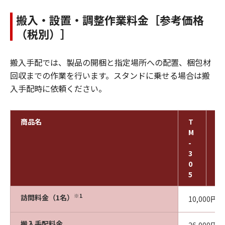
搬入・設置・調整作業料金［参考価格
（税別）］
搬入手配では、製品の開梱と指定場所への配置、梱包材
回収までの作業を行います。スタンドに乗せる場合は搬
入手配時に依頼ください。
商品名
T
T
M
M
-
-
3
3
0
0
5
0
※1
訪問料金（1名）
10,000円
搬入手配料金