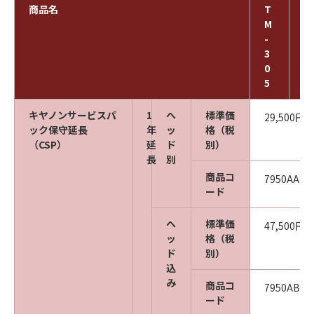
商品名
T
T
M
M
-
-
3
3
0
0
5
0
キヤノンサービスパ
1
ヘ
標準価
29,500円
ック保守延長
年
ッ
格（税
（CSP）
延
ド
別）
長
別
商品コ
7950AA98
ード
ヘ
標準価
47,500円
ッ
格（税
ド
別）
込
み
商品コ
7950AB03
ード