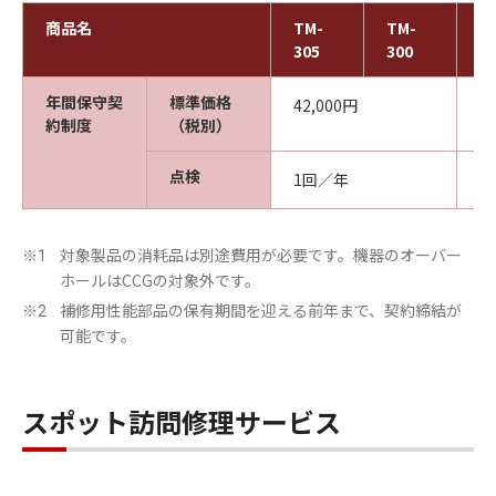
商品名
TM-
TM-
T
305
300
2
年間保守契
標準価格
42,000円
3
約制度
（税別）
点検
1回／年
1
対象製品の消耗品は別途費用が必要です。機器のオーバー
※1
ホールはCCGの対象外です。
補修用性能部品の保有期間を迎える前年まで、契約締結が
※2
可能です。
スポット訪問修理サービス