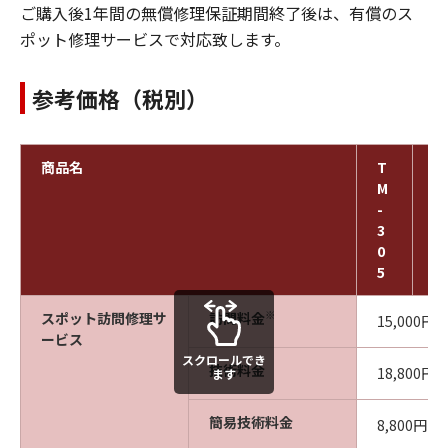
ご購入後1年間の無償修理保証期間終了後は、有償のス
ポット修理サービスで対応致します。
参考価格（税別）
商品名
T
T
M
M
-
-
3
3
0
0
5
0
※
スポット訪問修理サ
訪問料金
15,000円
ービス
スクロールでき
技術料金
18,800円
ます
簡易技術料金
8,800円