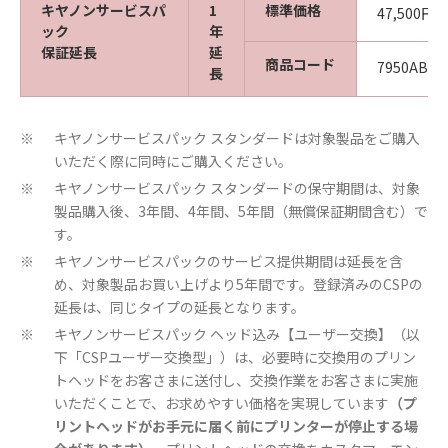
キヤノンサービスパ
1
標準価格
47,500円
ック
年
保証延長
延
商品コード
7950AB03
長
キヤノンサービスパック スタンダードは対象製品をご購入
※
いただく際に同時にご購入ください。
キヤノンサービスパック スタンダードの保守期間は、対象
※
製品購入後、3年間、4年間、5年間（無償保証期間含む）で
す。
キヤノンサービスパックのサービス提供期間は延長を含
※
め、対象製品お買い上げより5年間です。登録済みのCSPの
延長は、同じタイプの延長となります。
キヤノンサービスパック ヘッド込み【ユーザー交換】（以
※
下「CSPユーザー交換型」）は、必要時に交換用のプリン
トヘッドをお客さまに送付し、交換作業をお客さまに実施
いただくことで、お求めやすい価格を実現しています
（プ
リントヘッドがお手元に届く前にプリンターが停止する場