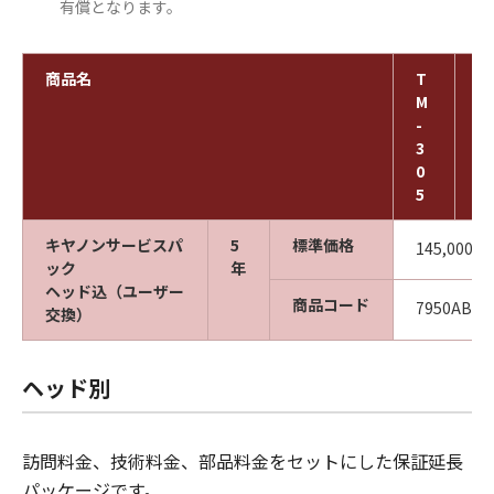
有償となります。
商品名
T
T
M
M
-
-
3
3
0
0
5
0
キヤノンサービスパ
5
標準価格
145,000円
ック
年
ヘッド込（ユーザー
商品コード
7950AB04
交換）
ヘッド別
訪問料金、技術料金、部品料金をセットにした保証延長
パッケージです。