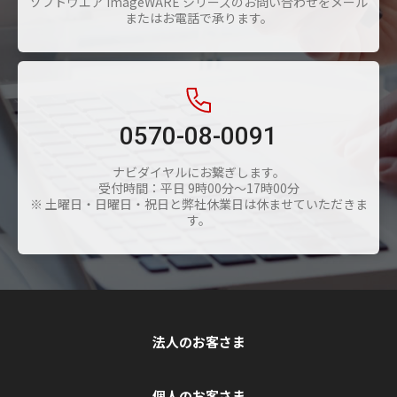
ソフトウエア imageWARE シリーズのお問い合わせをメール
またはお電話で承ります。
0570-08-0091
ナビダイヤルにお繋ぎします。
受付時間：平日 9時00分～17時00分
※ 土曜日・日曜日・祝日と弊社休業日は休ませていただきま
す。
法人のお客さま
個人のお客さま