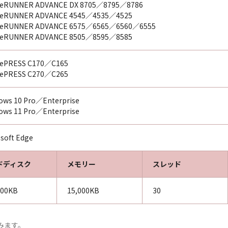
eRUNNER ADVANCE DX 8705／8795／8786
eRUNNER ADVANCE 4545／4535／4525
eRUNNER ADVANCE 6575／6565／6560／6555
eRUNNER ADVANCE 8505／8595／8585
ePRESS C170／C165
ePRESS C270／C265
ows 10 Pro／Enterprise
ows 11 Pro／Enterprise
osoft Edge
ドディスク
メモリー
スレッド
000KB
15,000KB
30
みます。