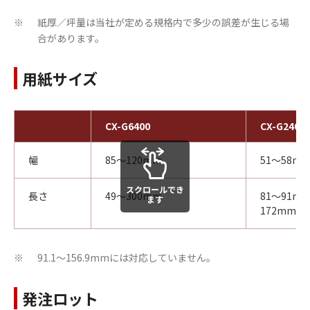
紙厚／坪量は当社が定める規格内で多少の誤差が生じる場
※
合があります。
用紙サイズ
CX-G6400
CX-G2400
幅
85～120mm
51～58m
スクロールでき
長さ
49～300mm
81～91m
ます
※
172mm
91.1～156.9mmには対応していません。
※
発注ロット