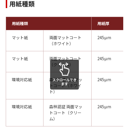
用紙種類
用紙種類
用紙厚
マット紙
両面マットコート
245µm
（ホワイト）
マット紙
両面マットコート
245µm
（クリーム）
環境対応紙
森林認証 両面マッ
245µm
スクロールでき
ます
トコート（ホワイ
ト）
環境対応紙
森林認証 両面マッ
245µm
トコート（クリー
ム）