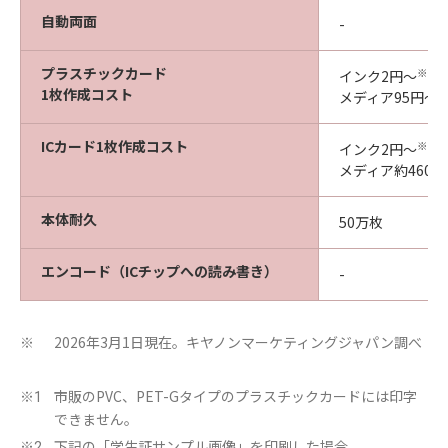
自動両面
-
プラスチックカード
※2
インク2円～
1枚作成コスト
メディア95円～
ICカード1枚作成コスト
※2
インク2円～
メディア約460円
本体耐久
50万枚
エンコード（ICチップへの読み書き）
-
2026年3月1日現在。キヤノンマーケティングジャパン調べ
※
市販のPVC、PET-Gタイプのプラスチックカードには印字
※1
できません。
下記の「学生証サンプル画像」を印刷した場合
※2