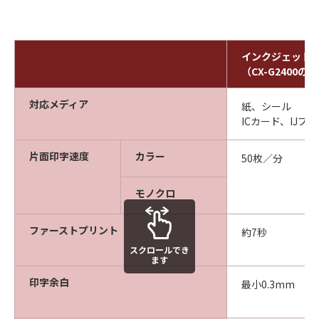
インクジェット
（CX-G2400の
対応メディア
紙、シール
ICカード、IJプ
片面印字速度
カラー
50枚／分
モノクロ
ファーストプリント
約7秒
スクロールでき
ます
印字余白
最小0.3mm