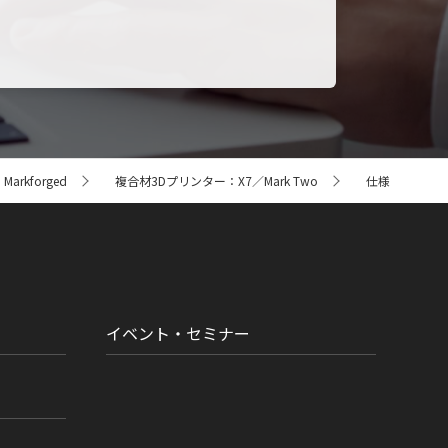
arkforged
複合材3Dプリンター：X7／Mark Two
仕様
イベント・セミナー