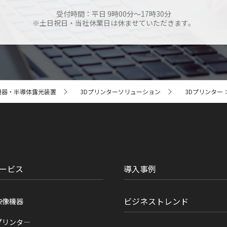
受付時間：平日 9時00分～17時30分
※土日祝日・当社休業日は休ませていただきます。
機器・半導体露光装置
3Dプリンターソリューション
3Dプリンター：M
ービス
導入事例
ビジネストレンド
映像機器
プリンタ―