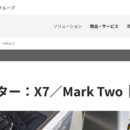
このページの本文へ
グループ
ソリューション
商品・サービス
etal X
ー：X7／Mark Tw