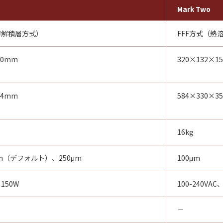
Mark Two
溶解積層方式）
FFF方式（熱
00mm
320×132×1
14mm
584×330×3
16kg
μm（デフォルト）、250μm
100μm
、150W
100-240VAC
－