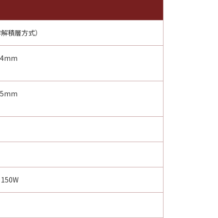
溶解積層方式）
54mm
55mm
、150W