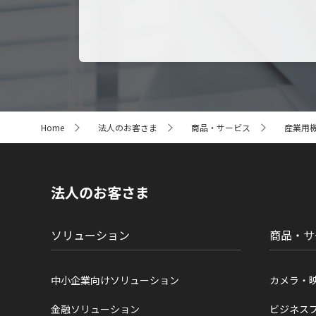
サ
Home
法人のお客さま
商品・サービス
産業用
イ
ト
内
の
現
法人のお客さま
在
位
置
ソリューション
商品・サ
中小企業向けソリューション
カメラ・
金融ソリューション
ビジネス