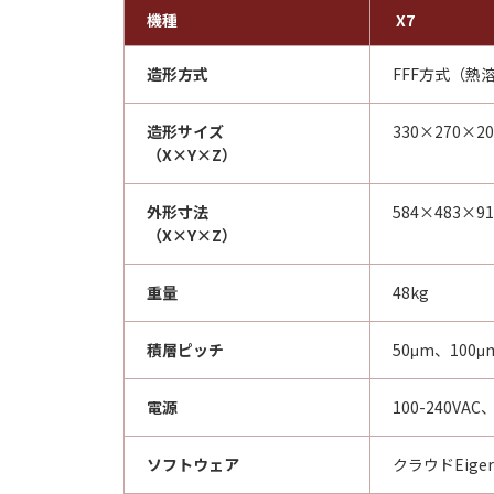
機種
X7
造形方式
FFF方式（熱
造形サイズ
330×270×2
（X×Y×Z）
外形寸法
584×483×9
（X×Y×Z）
重量
48kg
積層ピッチ
50μm、100
電源
100-240VAC
ソフトウェア
クラウドEiger