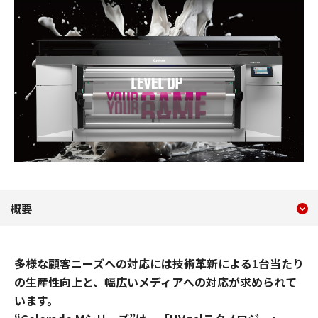
現在のコンテンツ
概要 Colorado Mシリーズ
概要
コンテンツメニュー
多様な顧客ニーズへの対応には技術革新による1台当たり
の生産性向上と、幅広いメディアへの対応が求められて
います。