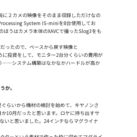
単純に２カメの映像をそのまま収録しただけなの
sing System IS-miniを8台使用してお
ほうはカメラ本体のXAVCで撮ったSlog3をも
統だったので、ベースから戻す映像と
3回線を増やすために投資をして、モニター2台分くらいの費用が
したり……システム構築はなかなかハードルが高か
ょうか。
の初夏ぐらいから機材の検討を始めて、キヤノンさ
月か10月だったと思います。ロケに持ち出すサ
かないと思いました。24インチならマグライナ
イレクターという素材で作った枠に収めてマグライ