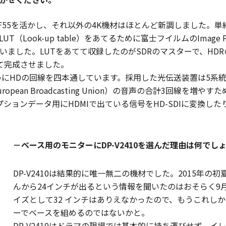
F55を活かし、それ以外の4K機材はほとんど新調しました。
k-up table）をあてるために富士フイルムのImage Proces
ました。LUTをあてて収録したのがSDRのマスターで、HDRの
て完成させました。
めにHDの回線を四本通しています。採用した光伝送装置は5系
）／EBU（European Broadcasting Union）の音声の合計
ャプションデータ用にHDMIで出ている信号をHD-SDIに変換
－ベース用のモニターにDP-V2410を選んだ理由は何でし
DP-V2410は結果的に唯一無二の機材でした。2015年
んから24インチが出るという情報を聞いたのはおそらく9
イズとして32 インチはありえなかったので、もうこれし
ーでベースを組めるのではないかと。
DP-V2410はドラマの現場では基本的に持ち運びせず、