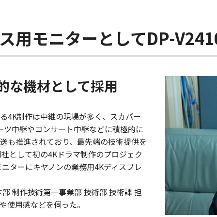
ース用モニターとしてDP-V24
的な機材として採用
る4K制作は中継の現場が多く、スカパー
ポーツ中継やコンサート中継などに積極的に
放送も推進されており、最先端の技術提供を
同社として初の4Kドラマ制作のプロジェク
モニターにキヤノンの業務用4Kディスプレ
部 制作技術第一事業部 技術部 技術課 担
経緯や使用感などを伺った。