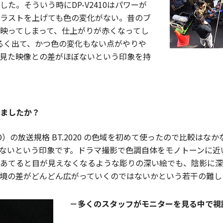
た。そういう時にDP-V2410はパワーが
ラストを上げても色の変化がない。昔のブ
映ってしまって、仕上がりが赤くなってし
が明るく出て、かつ色の変化もない点がやりや
見た映像との差がほぼないという印象を持
ましたか？
 HD）の放送規格 BT.2020 の色域を初めて使ったので比較
ないという印象です。ドラマ撮影で色調自体をモノトーンに近
あてると目が見えなくなるような彫りの深い絵でも、陰影に深
境の差がどんどん広がっていくのではないかという若干の難し
－多くのスタッフがモニターを見る中で視