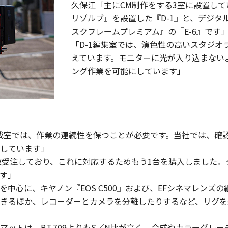
久保江「主にCM制作をする3室に設置し
リゾルブ』を設置した『D-1』と、デジタ
スクフレームプレミアム』の『E-6』です
「D-1編集室では、演色性の高いスタジオ
えています。モニターに光が入り込まない
ング作業を可能にしています」
成室では、作業の連続性を保つことが必要です。当社では、確
しています」
数受注しており、これに対応するためもう1台を購入しました
す」
中心に、キヤノン『EOS C500』および、EFシネマレンズの
きるほか、レコーダーとカメラを分離したりするなど、リグを
ットは、BT.709よりもS／N比が高く、合成やカラーグレ