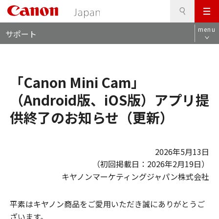
検
このページの本文へ
メ
索
ロ
ニ
menu
サポート
ー
ュ
カ
ー
ル
ナ
「Canon Mini Cam」
ビ
（Android版、iOS版）アプリ提
供終了のお知らせ（更新）
2026年5月13日
（初回掲載日：2026年2月19日）
キヤノンマーケティングジャパン株式会社
平素はキヤノン商品をご愛用いただき誠にありがとうご
ざいます。