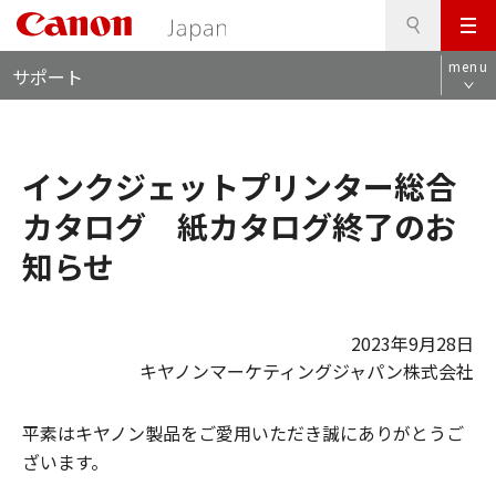
検
このページの本文へ
メ
索
ロ
ニ
menu
サポート
ー
ュ
カ
ー
ル
ナ
インクジェットプリンター総合
ビ
カタログ 紙カタログ終了のお
知らせ
2023年9月28日
キヤノンマーケティングジャパン株式会社
平素はキヤノン製品をご愛用いただき誠にありがとうご
ざいます。