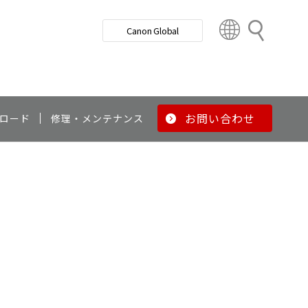
検
Canon Global
索
C
o
u
n
t
r
お問い合わせ
ロード
修理・メンテナンス
y
&
R
e
g
i
o
n