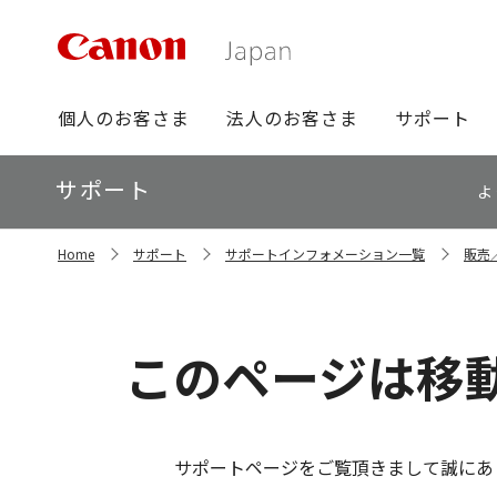
グ
個人のお客さま
法人のお客さま
サポート
ロ
ー
ロ
サポート
バ
よ
ー
ル
カ
ナ
サ
ル
Home
サポート
サポートインフォメーション一覧
販売
イ
ビ
ナ
ト
ビ
内
の
現
このページは移
在
位
置
サポートページをご覧頂きまして誠にあ