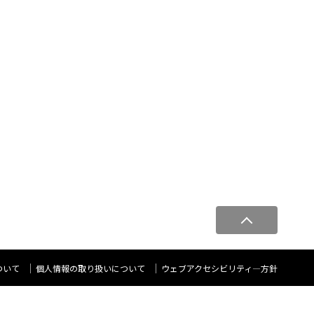
ペ
ー
ジ
ト
ついて
個人情報の取り扱いについて
ウェブアクセシビリティ―方針
ッ
プ