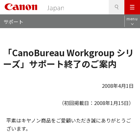
検
このページの本文へ
メ
索
ロ
ニ
menu
サポート
ー
ュ
カ
ー
ル
ナ
「CanoBureau Workgroup シリ
ビ
ーズ」サポート終了のご案内
2008年4月1日
（初回掲載日：2008年1月15日）
平素はキヤノン商品をご愛顧いただき誠にありがとうご
ざいます。