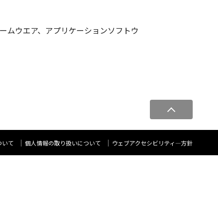
ァームウエア、アプリケーションソフトウ
ペ
ー
ジ
ト
ついて
個人情報の取り扱いについて
ウェブアクセシビリティ―方針
ッ
プ
へ