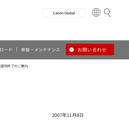
検
Canon Global
索
C
o
u
n
t
r
お問い合わせ
ロード
修理・メンテナンス
y
&
ス提供終了のご案内
R
e
g
i
o
n
2007年11月8日