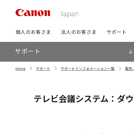
グ
個人のお客さま
法人のお客さま
サポート
ロ
ー
ロ
サポート
バ
よ
ー
ル
カ
ナ
サ
ル
Home
サポート
サポートインフォメーション一覧
販売
イ
ビ
ナ
ト
ビ
内
の
現
テレビ会議システム：ダウ
在
位
置