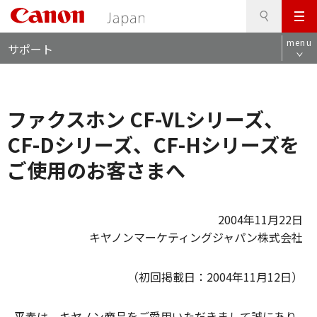
検
このページの本文へ
メ
索
ロ
ニ
menu
サポート
ー
ュ
カ
ー
ル
ナ
ファクスホン CF-VLシリーズ、
ビ
CF-Dシリーズ、CF-Hシリーズを
ご使用のお客さまへ
2004年11月22日
キヤノンマーケティングジャパン株式会社
（初回掲載日：2004年11月12日）
平素は、キヤノン商品をご愛用いただきまして誠にあり