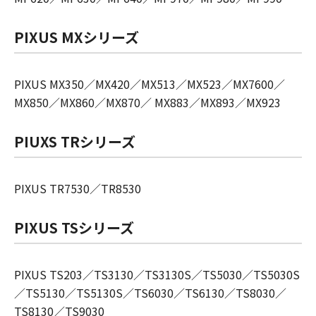
PIXUS MXシリーズ
PIXUS MX350／MX420／MX513／MX523／MX7600／
MX850／MX860／MX870／ MX883／MX893／MX923
PIUXS TRシリーズ
PIXUS TR7530／TR8530
PIXUS TSシリーズ
PIXUS TS203／TS3130／TS3130S／TS5030／TS5030S
／TS5130／TS5130S／TS6030／TS6130／TS8030／
TS8130／TS9030