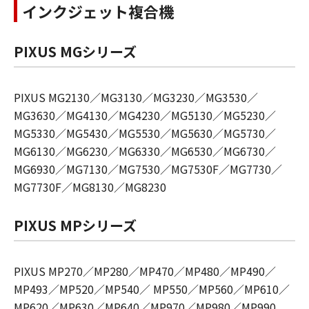
インクジェット複合機
PIXUS MGシリーズ
PIXUS MG2130／MG3130／MG3230／MG3530／
MG3630／MG4130／MG4230／MG5130／MG5230／
MG5330／MG5430／MG5530／MG5630／MG5730／
MG6130／MG6230／MG6330／MG6530／MG6730／
MG6930／MG7130／MG7530／MG7530F／MG7730／
MG7730F／MG8130／MG8230
PIXUS MPシリーズ
PIXUS MP270／MP280／MP470／MP480／MP490／
MP493／MP520／MP540／ MP550／MP560／MP610／
MP620／MP630／MP640／MP970／MP980／MP990