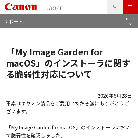
検
このページの本文へ
メ
索
ロ
ニ
menu
サポート
ー
ュ
カ
ー
ル
ナ
「My Image Garden for
ビ
macOS」のインストーラに関す
る脆弱性対応について
2026年5月28日
平素はキヤノン製品をご愛用いただき誠にありがとうご
ざいます。
「My Image Garden for macOS」のインストーラにおい
て脆弱性を確認しました。