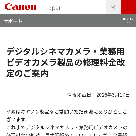
検
このページの本文へ
メ
索
ロ
ニ
menu
サポート
ー
ュ
カ
ー
ル
ナ
デジタルシネマカメラ・業務用
ビ
ビデオカメラ製品の修理料金改
定のご案内
情報掲載日：2026年3月17日
平素はキヤノン製品をご愛顧いただき誠にありがとうご
ざいます。
これまでデジタルシネマカメラ・業務用ビデオカメラの
修理料金の維持に最大限努めてまいりましたが、企業努