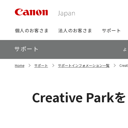
グ
個人のお客さま
法人のお客さま
サポート
ロ
ー
ロ
サポート
バ
よ
ー
ル
カ
ナ
サ
ル
Home
サポート
サポートインフォメーション一覧
Cre
イ
ビ
ナ
ト
ビ
内
の
現
Creative P
在
位
置