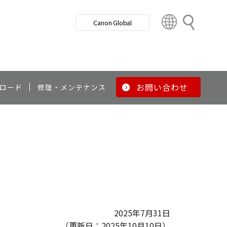
検
Canon Global
索
C
o
u
n
t
r
お問い合わせ
ロード
修理・メンテナンス
y
&
R
e
g
i
o
n
2025年7月31日
（更新日：2025年10月10日）