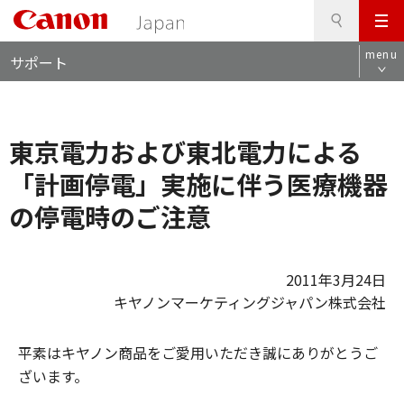
検
このページの本文へ
メ
索
ロ
ニ
menu
サポート
ー
ュ
カ
ー
ル
ナ
東京電力および東北電力による
ビ
「計画停電」実施に伴う医療機器
の停電時のご注意
2011年3月24日
キヤノンマーケティングジャパン株式会社
平素はキヤノン商品をご愛用いただき誠にありがとうご
ざいます。