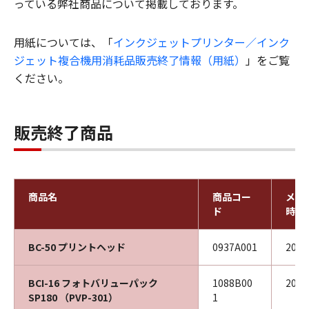
っている弊社商品について掲載しております。
用紙については、「
インクジェットプリンター／インク
ジェット複合機用消耗品販売終了情報（用紙）
」をご覧
ください。
販売終了商品
商品名
商品コー
メー
ド
時期
BC-50 プリントヘッド
0937A001
200
BCI-16 フォトバリューパック
1088B00
200
SP180 （PVP-301）
1