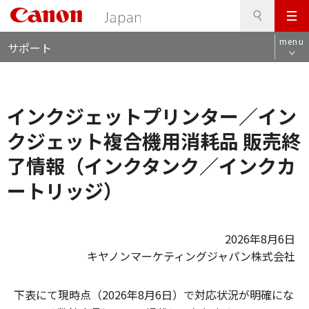
検
このページの本文へ
メ
索
ロ
ニ
menu
サポート
ー
ュ
カ
ー
ル
ナ
インクジェットプリンター／イン
ビ
クジェット複合機用消耗品 販売終
了情報（インクタンク／インクカ
ートリッジ）
2026年8月6日
キヤノンマーケティングジャパン株式会社
下表にて現時点（2026年8月6日）で対応状況が明確にな