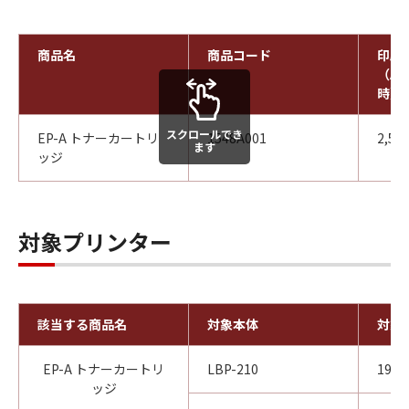
商品名
商品コード
印刷
（A4
時）
スクロールでき
EP-A トナーカートリ
1548A001
2,50
ます
ッジ
対象プリンター
該当する商品名
対象本体
対象
EP-A トナーカートリ
LBP-210
199
ッジ