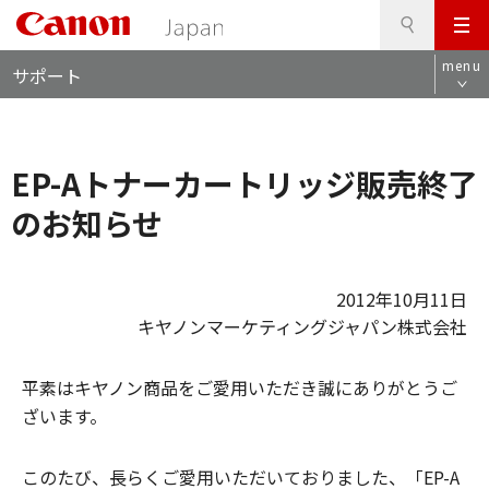
検
このページの本文へ
メ
索
ロ
ニ
menu
サポート
ー
ュ
カ
ー
ル
ナ
EP-Aトナーカートリッジ販売終了
ビ
のお知らせ
2012年10月11日
キヤノンマーケティングジャパン株式会社
平素はキヤノン商品をご愛用いただき誠にありがとうご
ざいます。
このたび、長らくご愛用いただいておりました、「EP-A