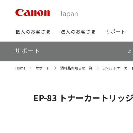
グ
個人のお客さま
法人のお客さま
サポート
ロ
ー
ロ
サポート
バ
よ
ー
ル
カ
ナ
サ
ル
Home
サポート
消耗品お知らせ一覧
EP-83 トナー
イ
ビ
ナ
ト
ビ
内
の
現
EP-83 トナーカートリ
在
位
置