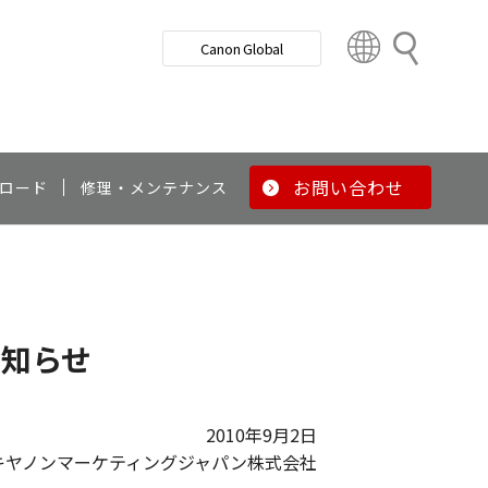
検
Canon Global
索
C
o
u
n
t
r
お問い合わせ
ロード
修理・メンテナンス
y
&
R
e
g
i
お知らせ
o
n
2010年9月2日
キヤノンマーケティングジャパン株式会社