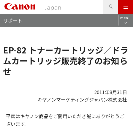
検
このページの本文へ
メ
索
ロ
ニ
menu
サポート
ー
ュ
カ
ー
ル
ナ
EP-82 トナーカートリッジ／ドラ
ビ
ムカートリッジ販売終了のお知ら
せ
2011年8月31日
キヤノンマーケティングジャパン株式会社
平素はキヤノン商品をご愛用いただき誠にありがとうご
ざいます。