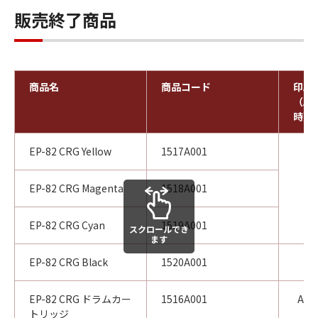
販売終了商品
商品名
商品コード
印刷
（A4
時）
EP-82 CRG Yellow
1517A001
EP-82 CRG Magenta
1518A001
EP-82 CRG Cyan
1519A001
スクロールでき
ます
EP-82 CRG Black
1520A001
EP-82 CRG ドラムカー
1516A001
A4フ
トリッジ