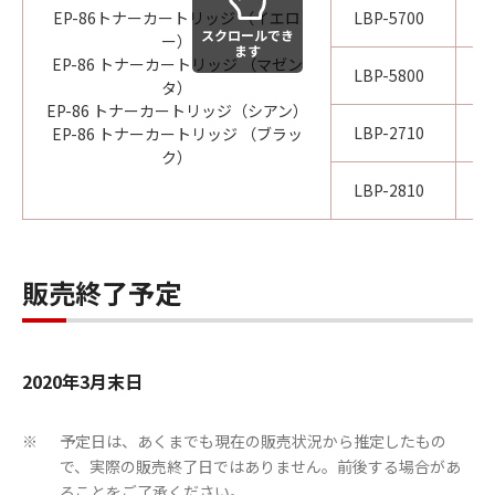
EP-86トナーカートリッジ （イエロ
LBP-5700
2
スクロールでき
ー）
ます
EP-86 トナーカートリッジ （マゼン
LBP-5800
2
タ）
EP-86 トナーカートリッジ（シアン）
LBP-2710
2
EP-86 トナーカートリッジ （ブラッ
ク）
LBP-2810
2
販売終了予定
2020年3月末日
予定日は、あくまでも現在の販売状況から推定したもの
※
で、実際の販売終了日ではありません。前後する場合があ
ることをご了承ください。