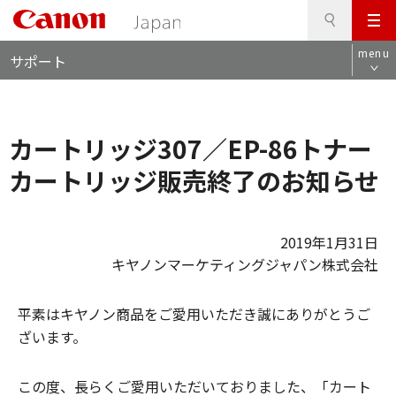
検
このページの本文へ
メ
索
ロ
ニ
menu
サポート
ー
ュ
カ
ー
ル
ナ
カートリッジ307／EP-86トナー
ビ
カートリッジ販売終了のお知らせ
2019年1月31日
キヤノンマーケティングジャパン株式会社
平素はキヤノン商品をご愛用いただき誠にありがとうご
ざいます。
この度、長らくご愛用いただいておりました、「カート