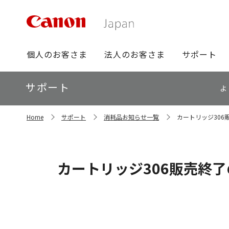
グ
個人のお客さま
法人のお客さま
サポート
ロ
ー
ロ
サポート
バ
よ
ー
ル
カ
ナ
サ
ル
Home
サポート
消耗品お知らせ一覧
カートリッジ306
イ
ビ
ナ
ト
ビ
内
の
現
カートリッジ306販売終
在
位
置