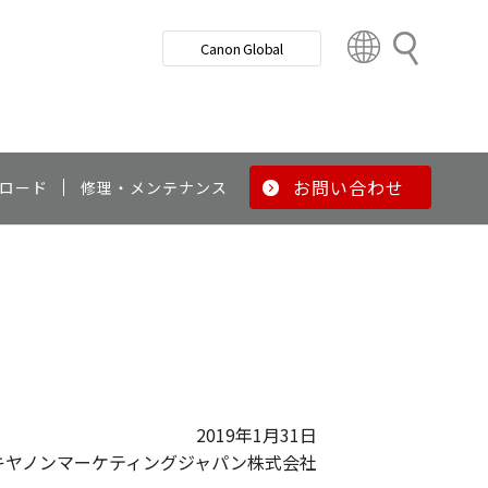
検
Canon Global
索
C
o
u
n
t
r
お問い合わせ
ロード
修理・メンテナンス
y
&
R
e
g
i
o
n
2019年1月31日
キヤノンマーケティングジャパン株式会社