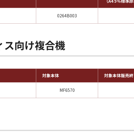
（A4 5％標準
0264B003
ィス向け複合機
対象本体
対象本体販売終
MF6570