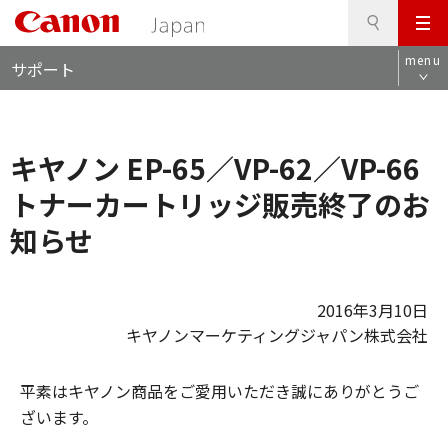
検
このページの本文へ
メ
索
ロ
ニ
menu
サポート
ー
ュ
カ
ー
ル
ナ
キヤノン EP-65／VP-62／VP-66
ビ
トナーカートリッジ販売終了のお
知らせ
2016年3月10日
キヤノンマーケティングジャパン株式会社
平素はキヤノン商品をご愛用いただき誠にありがとうご
ざいます。