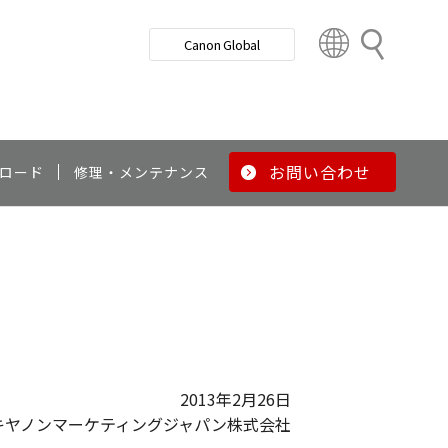
検
Canon Global
索
C
o
u
n
t
r
お問い合わせ
ロード
修理・メンテナンス
y
&
R
e
g
i
o
n
2013年2月26日
キヤノンマーケティングジャパン株式会社