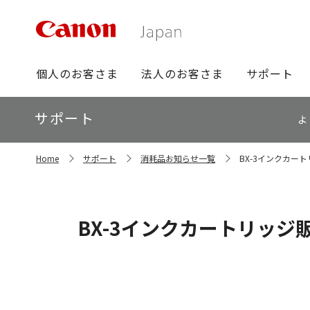
グ
個人のお客さま
法人のお客さま
サポート
ロ
ー
ロ
サポート
バ
よ
ー
ル
カ
ナ
サ
ル
Home
サポート
消耗品お知らせ一覧
BX-3インクカー
イ
ビ
ナ
ト
ビ
内
の
現
BX-3インクカートリッジ
在
位
置