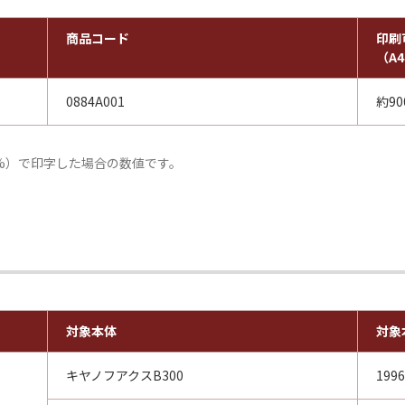
商品コード
印刷
（A
0884A001
約90
%）で印字した場合の数値です。
対象本体
対象
キヤノフアクスB300
199