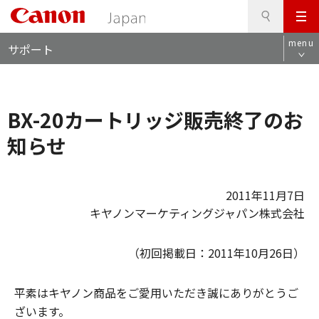
検
このページの本文へ
メ
索
ロ
ニ
menu
サポート
ー
ュ
カ
ー
ル
ナ
BX-20カートリッジ販売終了のお
ビ
知らせ
2011年11月7日
キヤノンマーケティングジャパン株式会社
（初回掲載日：2011年10月26日）
平素はキヤノン商品をご愛用いただき誠にありがとうご
ざいます。