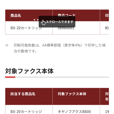
商品名
商品コード
印刷
スクロールできます
BX-20カートリッジ
0896A001
約1,
印刷可能枚数は、A4標準原稿（黒字率4%）で印字した場
※
合の数値です。
対象ファクス本体
該当する商品名
対象ファクス本体
対象
年
BX-20カートリッジ
キヤノフアクスB600
199