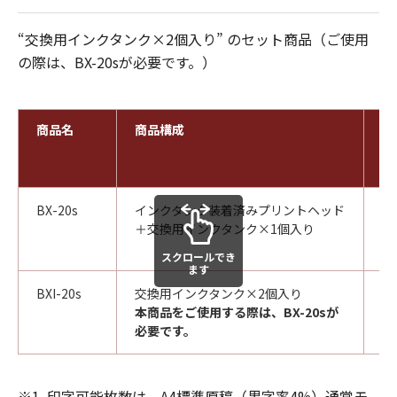
“交換用インクタンク×2個入り” のセット商品（ご使用
の際は、BX-20sが必要です。）
商品名
商品構成
商
ー
BX-20s
インクタンク装着済みプリントヘッド
60
＋交換用インクタンク×1個入り
00
スクロールでき
ます
BXI-20s
交換用インクタンク×2個入り
60
本商品をご使用する際は、BX-20sが
00
必要です。
※1
印字可能枚数は、A4標準原稿（黒字率4%）通常モ