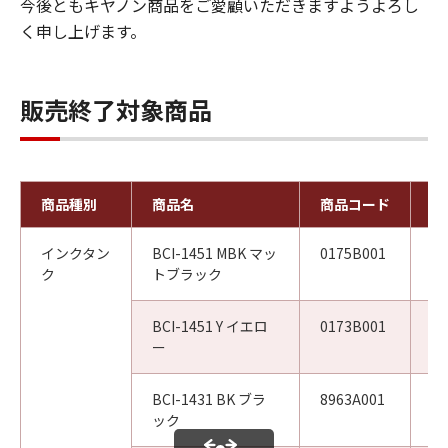
今後ともキヤノン商品をご愛顧いただきますようよろし
く申し上げます。
販売終了対象商品
商品種別
商品名
商品コード
対
インクタン
BCI-1451 MBK マッ
0175B001
W
ク
トブラック
BCI-1451 Y イエロ
0173B001
W
ー
BCI-1431 BK ブラ
8963A001
W
ック