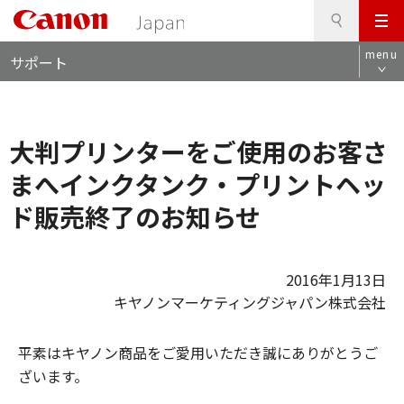
検
このページの本文へ
メ
索
ロ
ニ
menu
サポート
ー
ュ
カ
ー
ル
ナ
大判プリンターをご使用のお客さ
ビ
まへインクタンク・プリントヘッ
ド販売終了のお知らせ
2016年1月13日
キヤノンマーケティングジャパン株式会社
平素はキヤノン商品をご愛用いただき誠にありがとうご
ざいます。