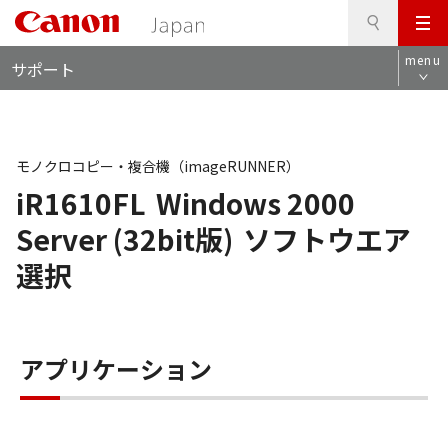
検
このページの本文へ
メ
索
ロ
ニ
menu
サポート
ー
ュ
カ
ー
ル
ナ
ビ
モノクロコピー・複合機（imageRUNNER）
iR1610FL
Windows 2000
Server (32bit版)
ソフトウエア
選択
アプリケーション