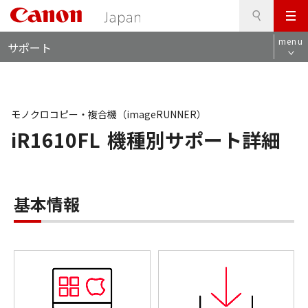
検
このページの本文へ
メ
索
ロ
ニ
menu
サポート
ー
ュ
カ
ー
ル
ナ
ビ
モノクロコピー・複合機（imageRUNNER）
iR1610FL
機種別サポート詳細
基本情報