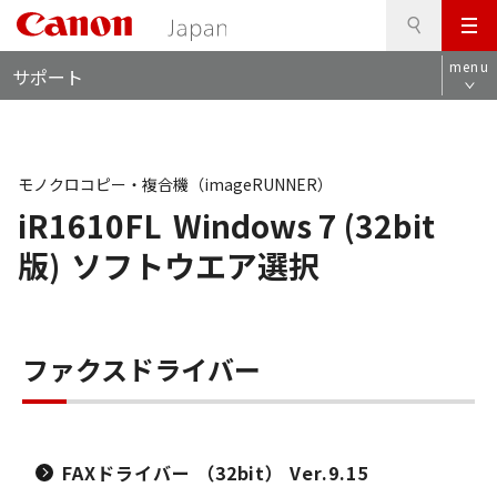
検
このページの本文へ
メ
索
ロ
ニ
menu
サポート
ー
ュ
カ
ー
ル
ナ
ビ
モノクロコピー・複合機（imageRUNNER）
iR1610FL
Windows 7 (32bit
版)
ソフトウエア選択
ファクスドライバー
FAXドライバー （32bit） Ver.9.15