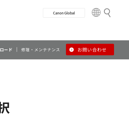
検
Canon Global
索
C
o
u
n
t
r
お問い合わせ
ロード
修理・メンテナンス
y
&
R
e
g
i
o
択
n