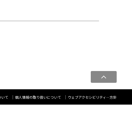
ペ
ー
ジ
ト
ついて
個人情報の取り扱いについて
ウェブアクセシビリティ―方針
ッ
プ
へ