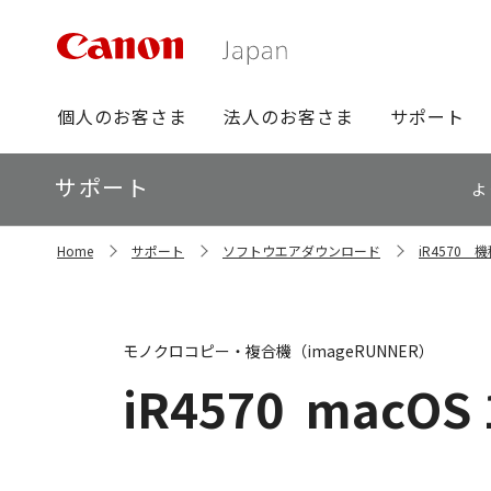
グ
個人のお客さま
法人のお客さま
サポート
ロ
ー
ロ
サポート
バ
よ
ー
ル
カ
ナ
サ
ル
Home
サポート
ソフトウエアダウンロード
iR4570
イ
ビ
ナ
ト
ビ
内
の
現
モノクロコピー・複合機（imageRUNNER）
在
位
iR4570
macOS 
置