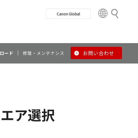
検
Canon Global
索
C
o
u
n
t
r
お問い合わせ
ロード
修理・メンテナンス
y
&
R
e
g
i
o
ウエア選択
n