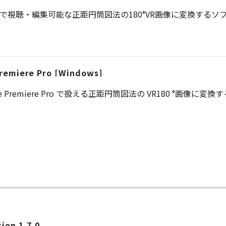
R環境で視聴・編集可能な正距円筒図法の180°VR画像に変換する
Premiere Pro [Windows]
e Premiere Pro で扱える正距円筒図法の VR180 °画像に変換す
on 1.7.0