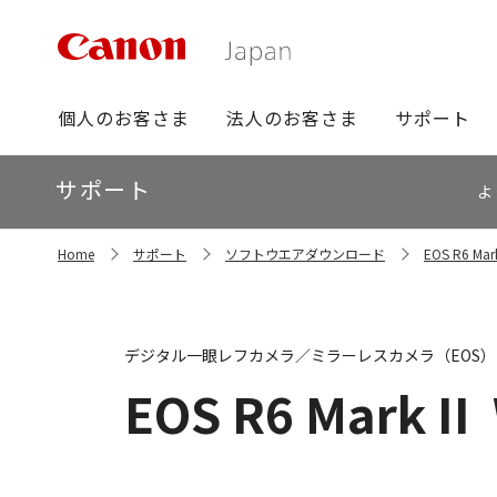
グ
個人のお客さま
法人のお客さま
サポート
ロ
ー
ロ
サポート
バ
よ
ー
ル
カ
ナ
サ
ル
Home
サポート
ソフトウエアダウンロード
EOS R6 
イ
ビ
ナ
ト
ビ
内
の
現
デジタル一眼レフカメラ／ミラーレスカメラ（EOS）
在
位
EOS R6 Mark II
置