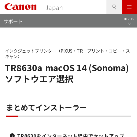
検
このページの本文へ
メ
索
ロ
ニ
menu
サポート
ー
ュ
カ
ー
ル
ナ
ビ
インクジェットプリンター（PIXUS・TR：プリント・コピー・ス
キャン）
TR8630a
macOS 14 (Sonoma)
ソフトウエア選択
まとめてインストーラー
TR8630をインターネット経由でセットアップ