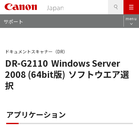
検
このページの本文へ
メ
索
ロ
ニ
menu
サポート
ー
ュ
カ
ー
ル
ナ
ビ
ドキュメントスキャナー（DR）
DR-G2110
Windows Server
2008 (64bit版)
ソフトウエア選
択
アプリケーション