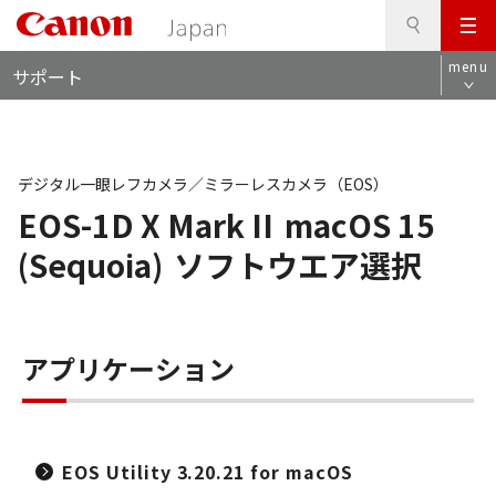
検
このページの本文へ
メ
索
ロ
ニ
menu
サポート
ー
ュ
カ
ー
ル
ナ
ビ
デジタル一眼レフカメラ／ミラーレスカメラ（EOS）
EOS-1D X Mark II
macOS 15
(Sequoia)
ソフトウエア選択
アプリケーション
EOS Utility 3.20.21 for macOS