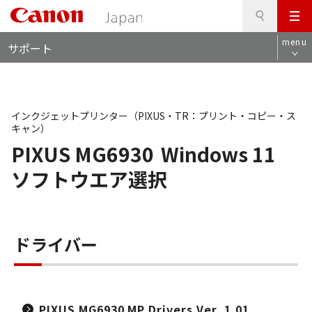
検
このページの本文へ
メ
索
ロ
ニ
menu
サポート
ー
ュ
カ
ー
ル
ナ
ビ
インクジェットプリンター（PIXUS・TR：プリント・コピー・ス
キャン）
PIXUS MG6930
Windows 11
ソフトウエア選択
ドライバー
PIXUS MG6930 MP Drivers Ver. 1.01