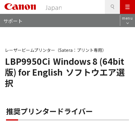
検
このページの本文へ
メ
索
ロ
ニ
menu
サポート
ー
ュ
カ
ー
ル
ナ
ビ
レーザービームプリンター（Satera：プリント専用）
LBP9950Ci
Windows 8 (64bit
版) for English
ソフトウエア選
択
推奨プリンタードライバー