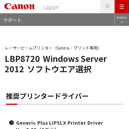
検
このページの本文へ
メ
索
ロ
ニ
menu
サポート
ー
ュ
カ
ー
ル
ナ
ビ
レーザービームプリンター（Satera：プリント専用）
LBP8720
Windows Server
2012
ソフトウエア選択
推奨プリンタードライバー
Generic Plus LIPSLX Printer Driver