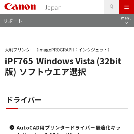
検
このページの本文へ
メ
索
ロ
ニ
menu
サポート
ー
ュ
カ
ー
ル
ナ
ビ
大判プリンター（imagePROGRAPH：インクジェット）
iPF765
Windows Vista (32bit
版)
ソフトウエア選択
ドライバー
AutoCAD用プリンタードライバー最適化キッ