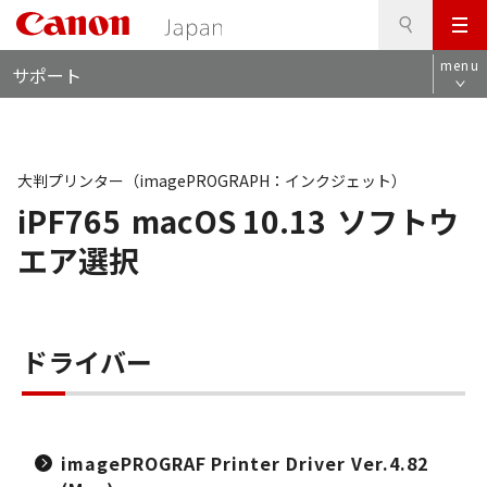
検
このページの本文へ
メ
索
ロ
ニ
menu
サポート
ー
ュ
カ
ー
ル
ナ
ビ
大判プリンター（imagePROGRAPH：インクジェット）
iPF765
macOS 10.13
ソフトウ
エア選択
ドライバー
imagePROGRAF Printer Driver Ver.4.82