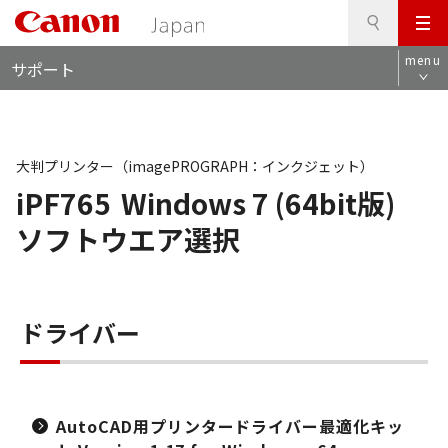
検
このページの本文へ
メ
索
ロ
ニ
menu
サポート
ー
ュ
カ
ー
ル
ナ
ビ
大判プリンター（imagePROGRAPH：インクジェット）
iPF765
Windows 7 (64bit版)
ソフトウエア選択
ドライバー
AutoCAD用プリンタードライバー最適化キッ